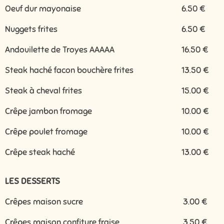
Oeuf dur mayonaise
6.50 €
Nuggets frites
6.50 €
Andouilette de Troyes AAAAA
16.50 €
Steak haché facon bouchère frites
13.50 €
Steak à cheval frites
15.00 €
Crêpe jambon fromage
10.00 €
Crêpe poulet fromage
10.00 €
Crêpe steak haché
13.00 €
LES DESSERTS
Crêpes maison sucre
3.00 €
Crêpes maison confiture fraise
3.50 €