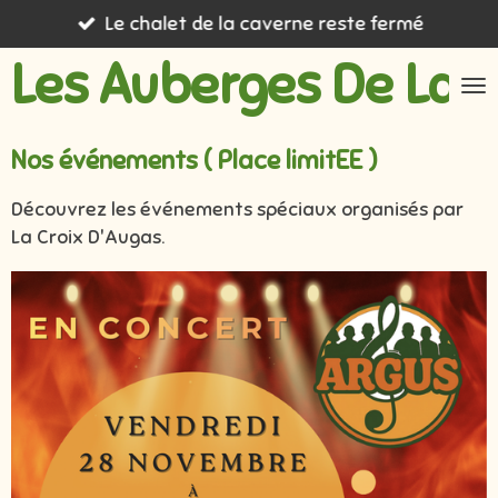
Le chalet de la caverne reste fermé
Passer
au
Les Auberges De La F
contenu
principal
Nos événements ( Place limitEE )
Découvrez les événements spéciaux organisés par
La Croix D'Augas.